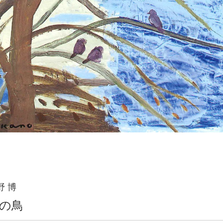
野 博
の鳥