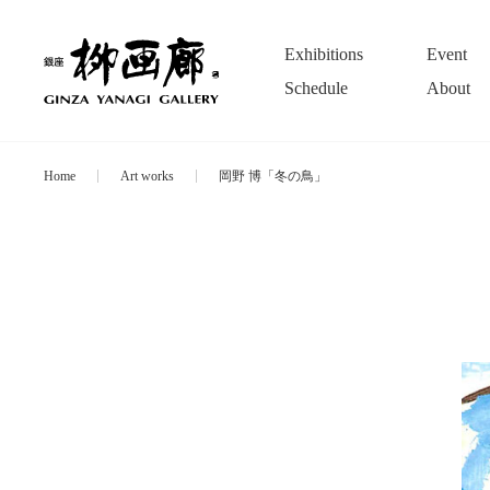
Exhibitions
Event
Schedule
About
Home
Art works
岡野 博「冬の鳥」