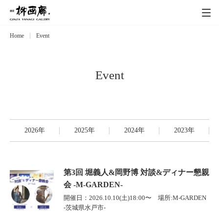
Home
Event
Exhibitions
展覧会
Event
イベント
Event
Artists
作家
2026年
2025年
2024年
2023年
Art works
作品一覧
Catalog
カタログ
第3回 堀義人&岡野博 対談&ディナー懇親
会 -M-GARDEN-
Schedule
スケジュール
開催日：2026.10.10(土)18:00〜 場所:M-GARDEN
-茨城県水戸市-