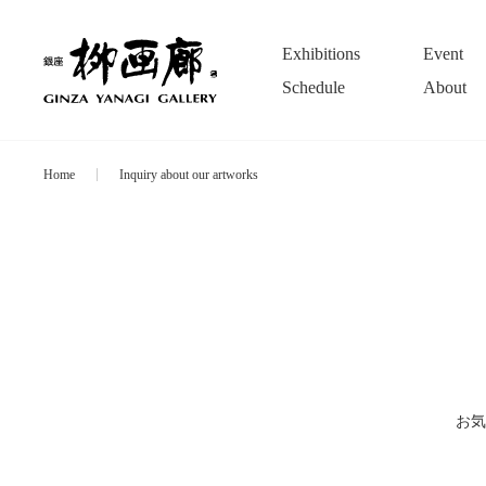
Exhibitions
Event
Schedule
About
Home
Inquiry about our artworks
お気