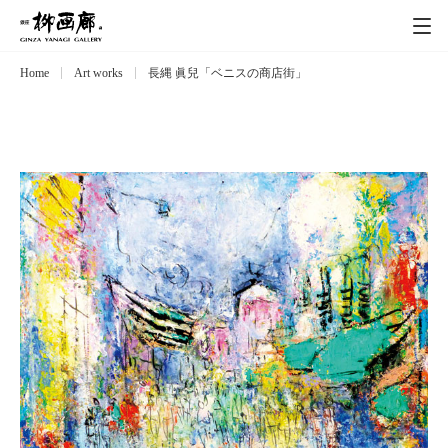
Home
Art works
長縄 眞兒「ベニスの商店街」
Exhibitions
展覧会
Event
イベント
Artists
作家
Art works
作品一覧
Catalog
カタログ
Schedule
スケジュール