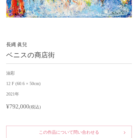
About
会社案内
Blog
ブログ
Contact
お問い合わせ
長縄 眞兒
ベニスの商店街
Purchase assessment
査定・買取
油彩
12 F (60.6 × 50cm)
2021年
¥792,000
(税込)
この作品について問い合わせる