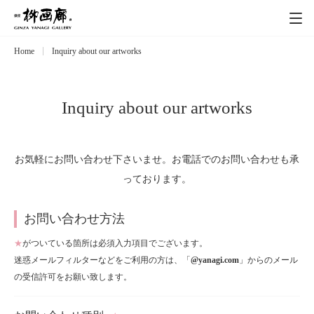
Home
Inquiry about our artworks
Exhibitions
展覧会
Event
イベント
Inquiry about our artworks
Artists
作家
お気軽にお問い合わせ下さいませ。お電話でのお問い合わせも承
っております。
Art works
作品一覧
お問い合わせ方法
Catalog
カタログ
★
がついている箇所は必須入力項目でございます。
迷惑メールフィルターなどをご利用の方は、「
@yanagi.com
」からのメール
Schedule
の受信許可をお願い致します。
スケジュール