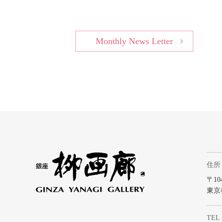
Monthly News Letter
住所
〒104
東京
TEL