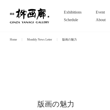
Exhibitions
Event
Schedule
About
Home
Monthly News Letter
版画の魅力
版画の魅力