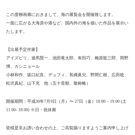
この度柳画廊におきまして、海の展覧会を開催致します。
一面に広がる大海原や港など、国内外の海を描いた作品を展示い
たします。
【出展予定作家】
アイズピリ、遊馬賢一、池田竜太郎、有田巧、梅原龍三郎、岡野
博、カシニョール
小林和作、坂口紀良、デュフィ、長縄眞兒、野間仁根、広田稔、
松沢真紀、山下充 他（五十音順、敬称略）
開催期間：平成30年7月9日（月）〜 27日（金）10:00 – 19:00 (土
11:00- 18:00) ※日・祝休廊
皆様是非お誘い合わせの上、ご高覧賜りますようご案内申し上げ