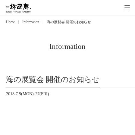
Home
Information
海の展覧会 開催のお知らせ
Exhibitions
展覧会
Event
イベント
Information
Artists
作家
海の展覧会 開催のお知らせ
Art works
作品一覧
2018.7.9(MON)-27(FRI)
Catalog
カタログ
Schedule
スケジュール