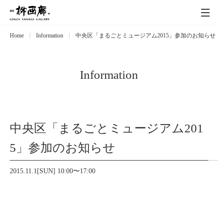
Home
Information
中央区「まるごとミュージアム2015」参加のお知らせ
Exhibitions
展覧会
Event
イベント
Information
Artists
作家
中央区「まるごとミュージアム201
Art works
作品一覧
5」参加のお知らせ
Catalog
カタログ
2015.11.1[SUN] 10:00〜17:00
Schedule
スケジュール