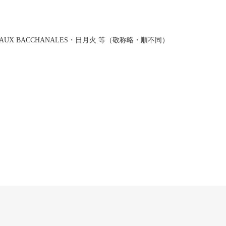
X BACCHANALES・日月火 等（敬称略・順不同）