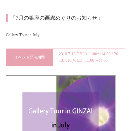
About
会社案内
「7月の銀座の画廊めぐりのお知らせ」
Blog
ブログ
Gallery Tour in July
Contact
お問い合わせ
2018.7.12(THU) 11:00〜14:00 / 20
イベント開催期間
Purchase assessment
査定・買取
18.7.18(WED) 11:00〜14:00