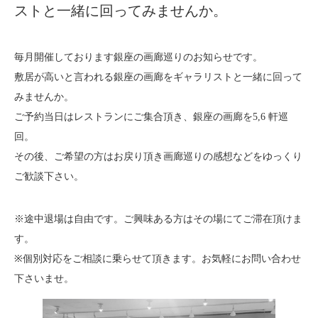
About
ストと一緒に回ってみませんか。
会社案内
Blog
ブログ
毎月開催しております銀座の画廊巡りのお知らせです。
敷居が高いと言われる銀座の画廊をギャラリストと一緒に回って
Contact
みませんか。
お問い合わせ
ご予約当日はレストランにご集合頂き、銀座の画廊を5,6 軒巡
回。
Purchase assessment
査定・買取
その後、ご希望の方はお戻り頂き画廊巡りの感想などをゆっくり
ご歓談下さい。
※途中退場は自由です。ご興味ある方はその場にてご滞在頂けま
す。
※個別対応をご相談に乗らせて頂きます。お気軽にお問い合わせ
下さいませ。