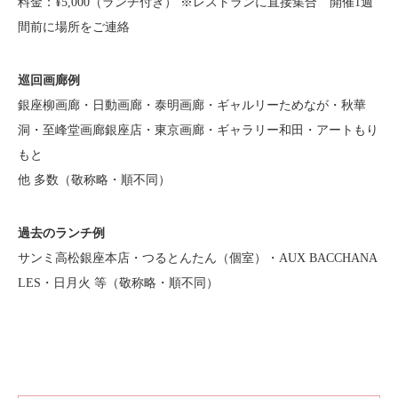
料金：¥5,000（ランチ付き） ※レストランに直接集合 開催1週
間前に場所をご連絡
巡回画廊例
銀座柳画廊・日動画廊・泰明画廊・ギャルリーためなが・秋華
洞・至峰堂画廊銀座店・東京画廊・ギャラリー和田・アートもり
もと
他 多数（敬称略・順不同）
過去のランチ例
サンミ高松銀座本店・つるとんたん（個室）・AUX BACCHANA
LES・日月火 等（敬称略・順不同）