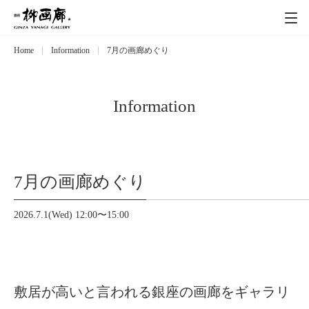
Home
Information
7月の画廊めぐり
Exhibitions
展覧会
Event
イベント
Information
Artists
作家
7月の画廊めぐり
Art works
作品一覧
2026.7.1(Wed) 12:00〜15:00
Catalog
カタログ
Schedule
スケジュール
敷居が高いと言われる銀座の画廊をギャラリ