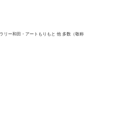
リー和田・アートもりもと 他 多数（敬称