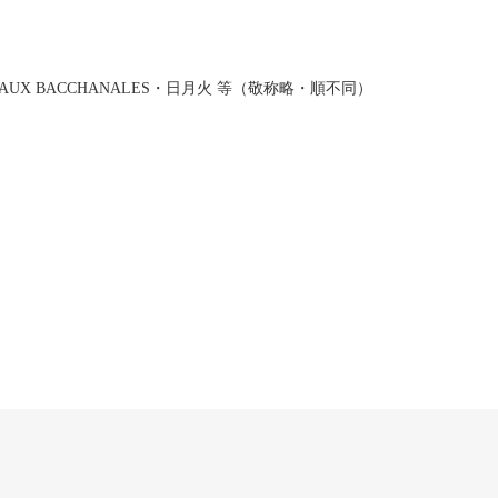
X BACCHANALES・日月火 等（敬称略・順不同）