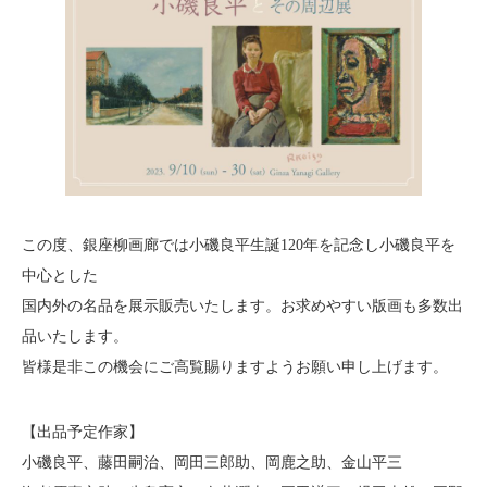
About
会社案内
Blog
ブログ
Contact
お問い合わせ
Purchase assessment
査定・買取
この度、銀座柳画廊では小磯良平生誕120年を記念し小磯良平を
中心とした
国内外の名品を展示販売いたします。お求めやすい版画も多数出
品いたします。
皆様是非この機会にご高覧賜りますようお願い申し上げます。
【出品予定作家】
小磯良平、藤田嗣治、岡田三郎助、岡鹿之助、金山平三