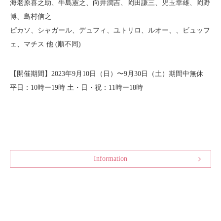
海老原喜之助、牛島憲之、向井潤吉、岡田謙三、児玉幸雄、岡野
博、島村信之
ピカソ、シャガール、デュフィ、ユトリロ、ルオー、、ビュッフ
ェ、マチス 他 (順不同)
【開催期間】2023年9月10日（日）〜9月30日（土）期間中無休
平日：10時ー19時 土・日・祝：11時ー18時
Information