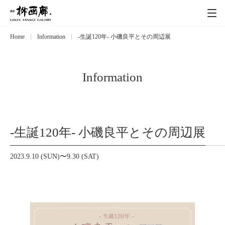
Home
Information
-生誕120年- 小磯良平とその周辺展
Exhibitions
展覧会
Event
イベント
Information
Artists
作家
-生誕120年- 小磯良平とその周辺展
Art works
作品一覧
2023.9.10 (SUN)〜9.30 (SAT)
Catalog
カタログ
Schedule
スケジュール