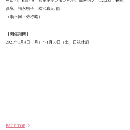
有田巧、岡野博、喜多尾ボンタン礼子、島村信之、広田稔、長縄
眞兒、福永明子、松沢真紀 他
（順不同・敬称略）
【開催期間】
2021年1月4日（月）〜1月30日（土）日祝休廊
PAGE TOP