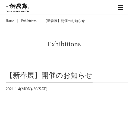
Home
Exhibitions
【新春展】開催のお知らせ
Exhibitions
展覧会
Event
イベント
Exhibitions
Artists
作家
【新春展】開催のお知らせ
Art works
作品一覧
2021.1.4(MON)-30(SAT)
Catalog
カタログ
Schedule
スケジュール