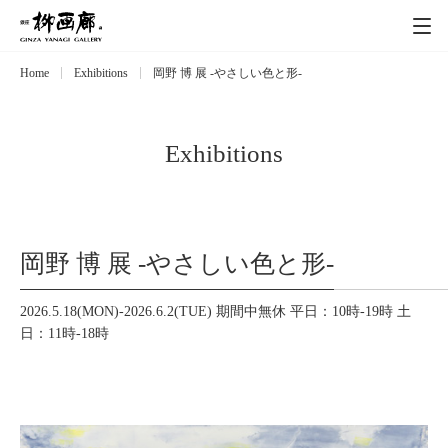
Home
Exhibitions
岡野 博 展 -やさしい色と形-
Exhibitions
展覧会
Event
イベント
Exhibitions
Artists
作家
岡野 博 展 -やさしい色と形-
Art works
作品一覧
2026.5.18(MON)-2026.6.2(TUE) 期間中無休 平日：10時-19時 土
Catalog
日：11時-18時
カタログ
Schedule
スケジュール