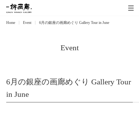
Home
Event
6月の銀座の画廊めぐり Gallery Tour in June
Exhibitions
展覧会
Event
イベント
Event
Artists
作家
6月の銀座の画廊めぐり Gallery Tour
Art works
作品一覧
in June
Catalog
カタログ
Schedule
スケジュール