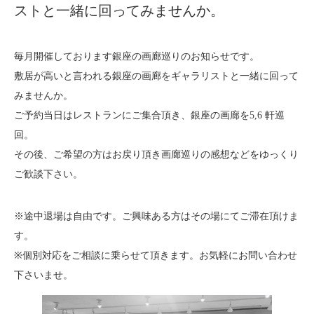
About
ストと一緒に回ってみませんか。
会社案内
Blog
ブログ
毎月開催しております銀座の画廊巡りのお知らせです。
敷居が高いと言われる銀座の画廊をギャラリストと一緒に回って
Contact
みませんか。
お問い合わせ
ご予約当日はレストランにご集合頂き、銀座の画廊を5,6 軒巡
回。
Purchase assessment
査定・買取
その後、ご希望の方はお戻り頂き画廊巡りの感想などをゆっくり
ご歓談下さい。
※途中退場は自由です。ご興味ある方はその場にてご滞在頂けま
す。
※個別対応をご相談に乗らせて頂きます。お気軽にお問い合わせ
下さいませ。