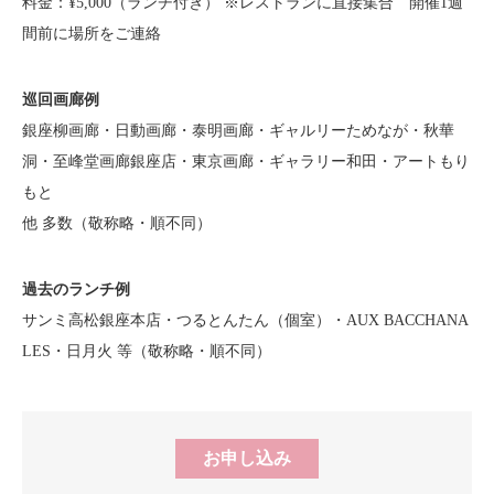
料金：¥5,000（ランチ付き） ※レストランに直接集合 開催1週
間前に場所をご連絡
巡回画廊例
銀座柳画廊・日動画廊・泰明画廊・ギャルリーためなが・秋華
洞・至峰堂画廊銀座店・東京画廊・ギャラリー和田・アートもり
もと
他 多数（敬称略・順不同）
過去のランチ例
サンミ高松銀座本店・つるとんたん（個室）・AUX BACCHANA
LES・日月火 等（敬称略・順不同）
お申し込み