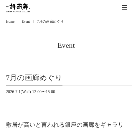
Home
Event
7月の画廊めぐり
Exhibitions
展覧会
Event
イベント
Event
Artists
作家
7月の画廊めぐり
Art works
作品一覧
2026.7.1(Wed) 12:00〜15:00
Catalog
カタログ
Schedule
スケジュール
敷居が高いと言われる銀座の画廊をギャラリ