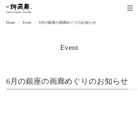
Home
Event
6月の銀座の画廊めぐりのお知らせ
Exhibitions
展覧会
Event
イベント
Event
Artists
作家
6月の銀座の画廊めぐりのお知らせ
Art works
作品一覧
Catalog
カタログ
Schedule
スケジュール