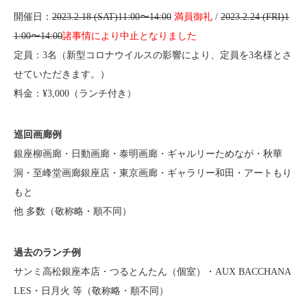
開催日：
2023.2.18 (SAT)11:00〜14:00
満員御礼
/
2023.2.24 (FRI)1
1:00〜14:00
諸事情により中止となりました
定員：3名（新型コロナウイルスの影響により、定員を3名様とさ
せていただきます。）
料金：¥3,000（ランチ付き）
巡回画廊例
銀座柳画廊・日動画廊・泰明画廊・ギャルリーためなが・秋華
洞・至峰堂画廊銀座店・東京画廊・ギャラリー和田・アートもり
もと
他 多数（敬称略・順不同）
過去のランチ例
サンミ高松銀座本店・つるとんたん（個室）・AUX BACCHANA
LES・日月火 等（敬称略・順不同）