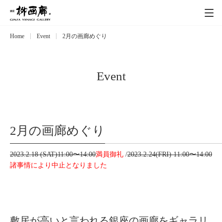
Home
Event
2月の画廊めぐり
Exhibitions
展覧会
Event
イベント
Event
Artists
作家
2月の画廊めぐり
Art works
作品一覧
2023.2.18 (SAT)11:00〜14:00
満員御礼
/
2023.2.24(FRI) 11:00〜14:00
Catalog
諸事情により中止となりました
カタログ
Schedule
スケジュール
敷居が高いと言われる銀座の画廊をギャラリ