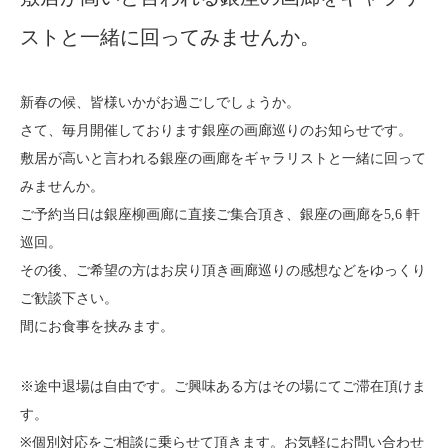
About
会社案内
ストと一緒に回ってみませんか。
Blog
ブログ
新春の候、皆様いかがお過ごしでしょうか。
さて、毎月開催しております銀座の画廊巡りのお知らせです。
Contact
お問い合わせ
敷居が高いと言われる銀座の画廊をギャラリストと一緒に回って
みませんか。
Purchase assessment
査定・買取
ご予約当日は銀座柳画廊に直接ご集合頂き、銀座の画廊を5,6 軒
巡回。
その後、ご希望の方はお戻り頂き画廊巡りの感想などをゆっくり
ご歓談下さい。
間にお食事を挟みます。
※途中退場は自由です。ご興味ある方はその場にてご滞在頂けま
す。
※個別対応をご相談に乗らせて頂きます。お気軽にお問い合わせ