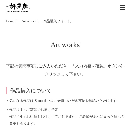
Home
Art works
作品購入フォーム
Exhibitions
展覧会
Event
イベント
Art works
Artists
作家
下記の質問事項にご入力いただき、「入力内容を確認」ボタンを
クリックして下さい。
Art works
作品一覧
作品購入について
Catalog
カタログ
・気になる作品は Zoom またはご来廊いただき実物を確認いただけます
・作品はすべて額装でお届け予定
Schedule
スケジュール
作品に相応しい額をお付けしておりますが、ご希望があれば違った額への
変更も承ります。