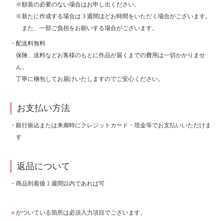
※額装の必要のない場合はお申し出ください。
About
会社案内
※新たに作成する場合は 3 週間ほどお時間をいただく場合がございます。
また、一部ご負担をお願いする場合がございます。
Blog
ブログ
・配送料無料
保険、送料などお客様のもとに作品が届くまでの費用は一切かかりませ
Contact
ん。
お問い合わせ
丁寧に梱包してお届けいたしますのでご安心ください。
Purchase assessment
査定・買取
お支払い方法
・銀行振込または来廊時にクレジットカード・現金等でお支払いいただけま
す
返品について
・商品到着後 1 週間以内であれば可
★
がついている箇所は必須入力項目でございます。