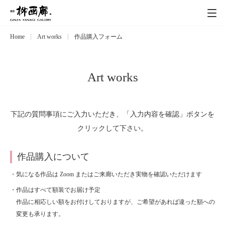
Home
Art works
作品購入フォーム
Exhibitions
展覧会
Event
イベント
Art works
Artists
作家
下記の質問事項にご入力いただき、「入力内容を確認」ボタンを
クリックして下さい。
Art works
作品一覧
作品購入について
Catalog
カタログ
・気になる作品は Zoom またはご来廊いただき実物を確認いただけます
・作品はすべて額装でお届け予定
Schedule
スケジュール
作品に相応しい額をお付けしておりますが、ご希望があれば違った額への
変更も承ります。