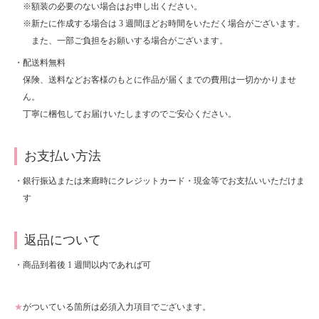
※額装の必要のない場合はお申し出ください。
About
会社案内
※新たに作成する場合は 3 週間ほどお時間をいただく場合がございます。
また、一部ご負担をお願いする場合がございます。
Blog
ブログ
・配送料無料
保険、送料などお客様のもとに作品が届くまでの費用は一切かかりませ
Contact
ん。
お問い合わせ
丁寧に梱包してお届けいたしますのでご安心ください。
Purchase assessment
査定・買取
お支払い方法
・銀行振込または来廊時にクレジットカード・現金等でお支払いいただけま
す
返品について
・商品到着後 1 週間以内であれば可
★
がついている箇所は必須入力項目でございます。