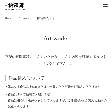
Home
Art works
作品購入フォーム
Exhibitions
展覧会
Event
イベント
Art works
Artists
作家
下記の質問事項にご入力いただき、「入力内容を確認」ボタンを
クリックして下さい。
Art works
作品一覧
作品購入について
Catalog
カタログ
・気になる作品は Zoom またはご来廊いただき実物を確認いただけます
・作品はすべて額装でお届け予定
Schedule
スケジュール
作品に相応しい額をお付けしておりますが、ご希望があれば違った額への
変更も承ります。