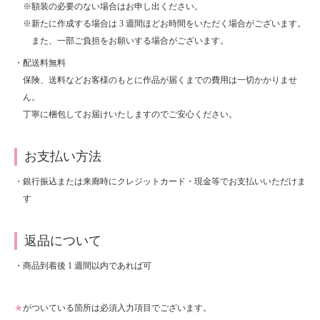
※額装の必要のない場合はお申し出ください。
About
会社案内
※新たに作成する場合は 3 週間ほどお時間をいただく場合がございます。
また、一部ご負担をお願いする場合がございます。
Blog
ブログ
・配送料無料
保険、送料などお客様のもとに作品が届くまでの費用は一切かかりませ
Contact
ん。
お問い合わせ
丁寧に梱包してお届けいたしますのでご安心ください。
Purchase assessment
査定・買取
お支払い方法
・銀行振込または来廊時にクレジットカード・現金等でお支払いいただけま
す
返品について
・商品到着後 1 週間以内であれば可
★
がついている箇所は必須入力項目でございます。