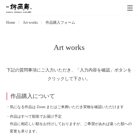
Home
Art works
作品購入フォーム
Exhibitions
展覧会
Event
イベント
Art works
Artists
作家
下記の質問事項にご入力いただき、「入力内容を確認」ボタンを
クリックして下さい。
Art works
作品一覧
作品購入について
Catalog
カタログ
・気になる作品は Zoom またはご来廊いただき実物を確認いただけます
・作品はすべて額装でお届け予定
Schedule
スケジュール
作品に相応しい額をお付けしておりますが、ご希望があれば違った額への
変更も承ります。