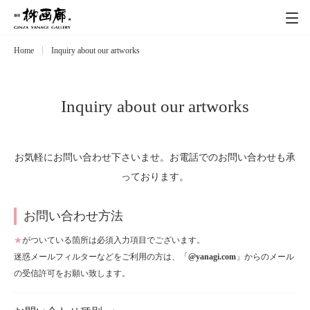
Home
Inquiry about our artworks
Exhibitions
展覧会
Event
イベント
Inquiry about our artworks
Artists
作家
お気軽にお問い合わせ下さいませ。お電話でのお問い合わせも承
っております。
Art works
作品一覧
お問い合わせ方法
Catalog
カタログ
★
がついている箇所は必須入力項目でございます。
迷惑メールフィルターなどをご利用の方は、「
@yanagi.com
」からのメール
Schedule
の受信許可をお願い致します。
スケジュール