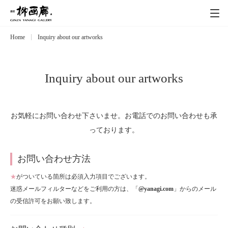
Home
Inquiry about our artworks
Exhibitions
展覧会
Event
イベント
Inquiry about our artworks
Artists
作家
お気軽にお問い合わせ下さいませ。お電話でのお問い合わせも承
っております。
Art works
作品一覧
お問い合わせ方法
Catalog
カタログ
★
がついている箇所は必須入力項目でございます。
迷惑メールフィルターなどをご利用の方は、「
@yanagi.com
」からのメール
Schedule
の受信許可をお願い致します。
スケジュール