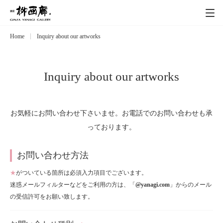
Home
Inquiry about our artworks
Exhibitions
展覧会
Event
イベント
Inquiry about our artworks
Artists
作家
お気軽にお問い合わせ下さいませ。お電話でのお問い合わせも承
っております。
Art works
作品一覧
お問い合わせ方法
Catalog
カタログ
★
がついている箇所は必須入力項目でございます。
迷惑メールフィルターなどをご利用の方は、「
@yanagi.com
」からのメール
Schedule
の受信許可をお願い致します。
スケジュール