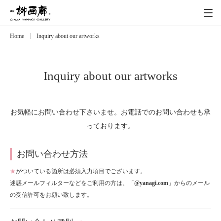
Home
Inquiry about our artworks
Exhibitions
展覧会
Event
イベント
Inquiry about our artworks
Artists
作家
お気軽にお問い合わせ下さいませ。お電話でのお問い合わせも承
っております。
Art works
作品一覧
お問い合わせ方法
Catalog
カタログ
★
がついている箇所は必須入力項目でございます。
迷惑メールフィルターなどをご利用の方は、「
@yanagi.com
」からのメール
Schedule
の受信許可をお願い致します。
スケジュール