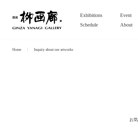
Exhibitions
Event
Schedule
About
Home
Inquiry about our artworks
お気