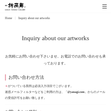
Home
Inquiry about our artworks
Exhibitions
展覧会
Event
イベント
Inquiry about our artworks
Artists
作家
お気軽にお問い合わせ下さいませ。お電話でのお問い合わせも承
っております。
Art works
作品一覧
お問い合わせ方法
Catalog
カタログ
★
がついている箇所は必須入力項目でございます。
迷惑メールフィルターなどをご利用の方は、「
@yanagi.com
」からのメール
Schedule
の受信許可をお願い致します。
スケジュール