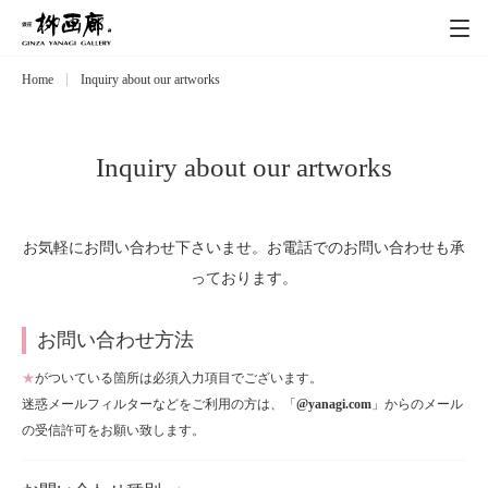
Home
Inquiry about our artworks
Exhibitions
展覧会
Event
イベント
Inquiry about our artworks
Artists
作家
お気軽にお問い合わせ下さいませ。お電話でのお問い合わせも承
っております。
Art works
作品一覧
お問い合わせ方法
Catalog
カタログ
★
がついている箇所は必須入力項目でございます。
迷惑メールフィルターなどをご利用の方は、「
@yanagi.com
」からのメール
Schedule
の受信許可をお願い致します。
スケジュール