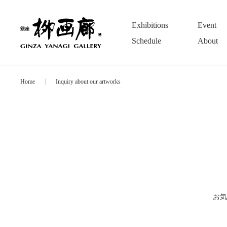
Exhibitions
Event
Schedule
About
Home
Inquiry about our artworks
お気