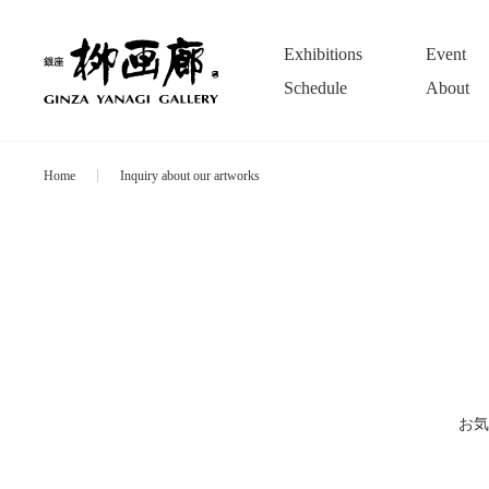
Exhibitions
Event
Schedule
About
Home
Inquiry about our artworks
お気