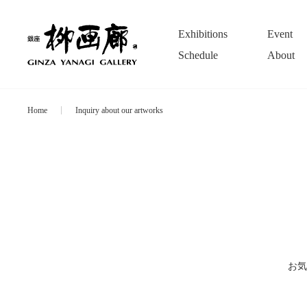
Exhibitions
Event
Schedule
About
Home
Inquiry about our artworks
お気