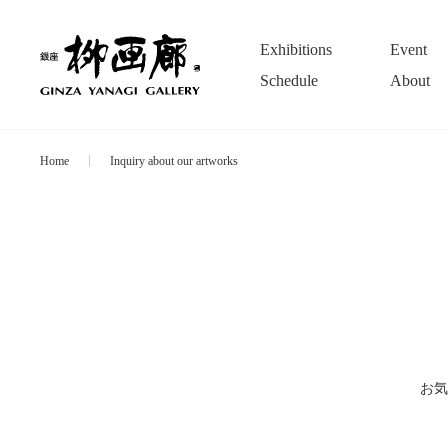
Exhibitions
Event
Schedule
About
Home
Inquiry about our artworks
お気