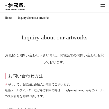
Home
Inquiry about our artworks
Exhibitions
展覧会
Event
イベント
Inquiry about our artworks
Artists
作家
お気軽にお問い合わせ下さいませ。お電話でのお問い合わせも承
っております。
Art works
作品一覧
お問い合わせ方法
Catalog
カタログ
★
がついている箇所は必須入力項目でございます。
迷惑メールフィルターなどをご利用の方は、「
@yanagi.com
」からのメール
Schedule
の受信許可をお願い致します。
スケジュール