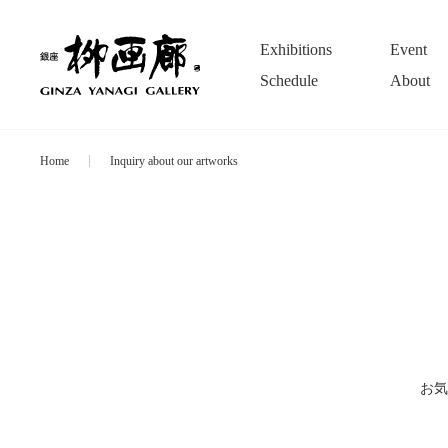
Exhibitions
Event
Schedule
About
Home
Inquiry about our artworks
お気