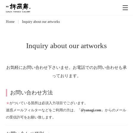
Home
Inquiry about our artworks
Exhibitions
展覧会
Event
イベント
Inquiry about our artworks
Artists
作家
お気軽にお問い合わせ下さいませ。お電話でのお問い合わせも承
っております。
Art works
作品一覧
お問い合わせ方法
Catalog
カタログ
★
がついている箇所は必須入力項目でございます。
迷惑メールフィルターなどをご利用の方は、「
@yanagi.com
」からのメール
Schedule
の受信許可をお願い致します。
スケジュール