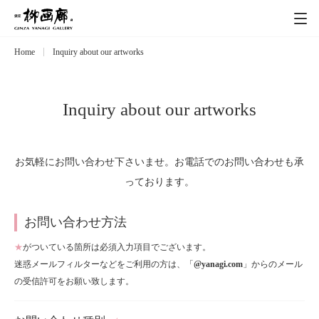
Home
Inquiry about our artworks
Exhibitions
展覧会
Event
イベント
Inquiry about our artworks
Artists
作家
お気軽にお問い合わせ下さいませ。お電話でのお問い合わせも承
っております。
Art works
作品一覧
お問い合わせ方法
Catalog
カタログ
★
がついている箇所は必須入力項目でございます。
迷惑メールフィルターなどをご利用の方は、「
@yanagi.com
」からのメール
Schedule
の受信許可をお願い致します。
スケジュール