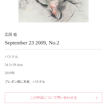
About
会社案内
Blog
ブログ
Contact
お問い合わせ
広田 稔
September 23 2009, No.2
Purchase assessment
査定・買取
パステル
54.5×39.4cm
2010年
ブレダン紙に木炭、パステル
この作品について問い合わせる