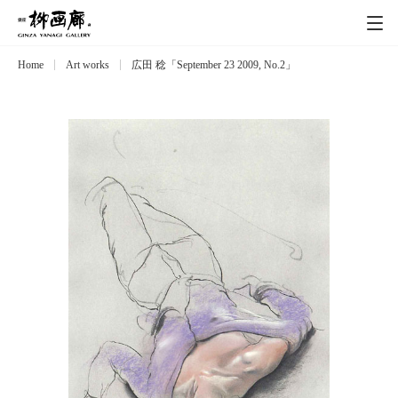
Home
Art works
広田 稔「September 23 2009, No.2」
Exhibitions
展覧会
Event
イベント
Artists
作家
Art works
作品一覧
Catalog
カタログ
Schedule
スケジュール