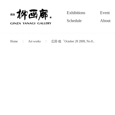
Exhibitions
Event
Schedule
About
Home
Art works
広田 稔「October 28 2009, No.8」