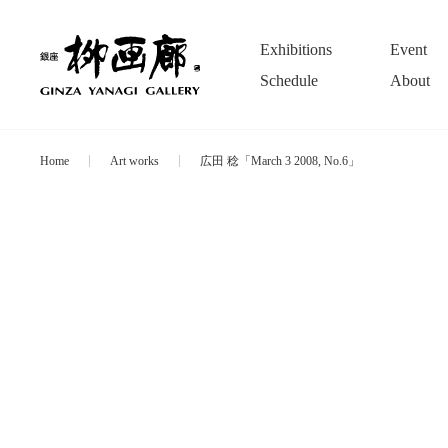
Exhibitions
Event
Schedule
About
Home
Art works
広田 稔「March 3 2008, No.6」