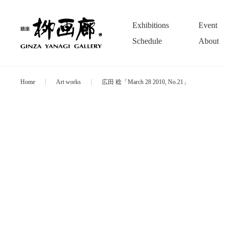
Exhibitions
Event
Schedule
About
Home
Art works
広田 稔「March 28 2010, No.21」