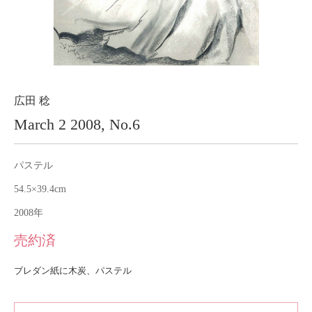
About
会社案内
Blog
ブログ
Contact
お問い合わせ
広田 稔
March 2 2008, No.6
Purchase assessment
査定・買取
パステル
54.5×39.4cm
2008年
売約済
ブレダン紙に木炭、パステル