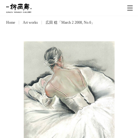
Home
Art works
広田 稔「March 2 2008, No.6」
Exhibitions
展覧会
Event
イベント
Artists
作家
Art works
作品一覧
Catalog
カタログ
Schedule
スケジュール