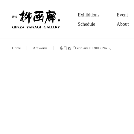
Exhibitions
Event
Schedule
About
Home
Art works
広田 稔「February 10 2008, No.3」