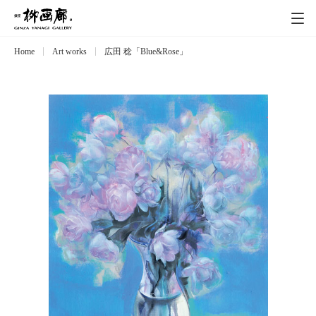
Home
Art works
広田 稔「Blue&Rose」
Exhibitions
展覧会
Event
イベント
Artists
作家
Art works
作品一覧
Catalog
カタログ
Schedule
スケジュール