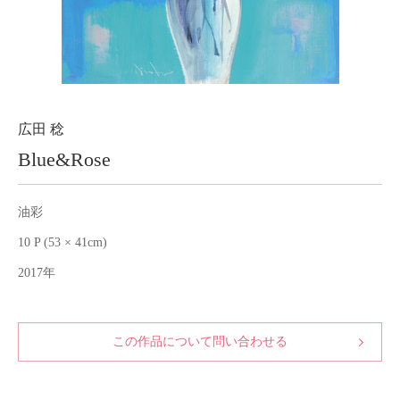
About
会社案内
Blog
ブログ
Contact
お問い合わせ
広田 稔
Blue&Rose
Purchase assessment
査定・買取
油彩
10 P (53 × 41cm)
2017年
この作品について問い合わせる