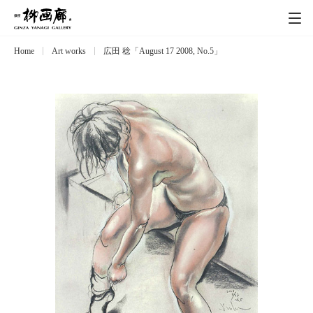
Home
Art works
広田 稔「August 17 2008, No.5」
Exhibitions
展覧会
Event
イベント
Artists
作家
Art works
作品一覧
Catalog
カタログ
Schedule
スケジュール