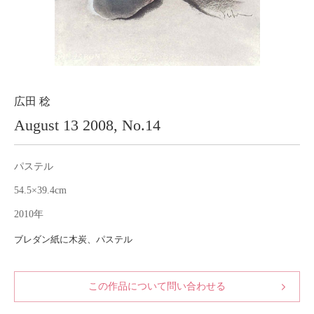
About
会社案内
Blog
ブログ
Contact
お問い合わせ
広田 稔
August 13 2008, No.14
Purchase assessment
査定・買取
パステル
54.5×39.4cm
2010年
ブレダン紙に木炭、パステル
この作品について問い合わせる