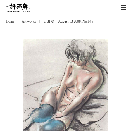
Home
Art works
広田 稔「August 13 2008, No.14」
Exhibitions
展覧会
Event
イベント
Artists
作家
Art works
作品一覧
Catalog
カタログ
Schedule
スケジュール