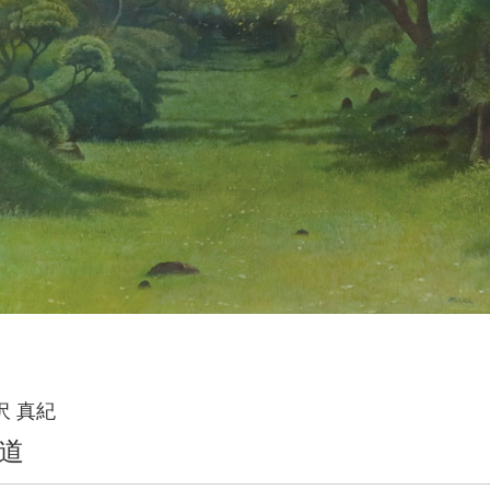
沢 真紀
道