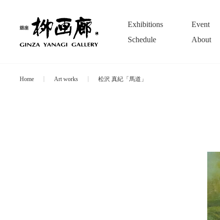
Exhibitions
Event
Schedule
About
Home
Art works
松沢 真紀「馬道」