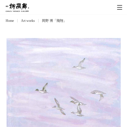
Home
Art works
岡野 博「飛翔」
Exhibitions
展覧会
Event
イベント
Artists
作家
Art works
作品一覧
Catalog
カタログ
Schedule
スケジュール