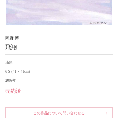
About
会社案内
Blog
ブログ
Contact
お問い合わせ
岡野 博
飛翔
Purchase assessment
査定・買取
油彩
6 S (41 × 41cm)
2009年
売約済
この作品について問い合わせる